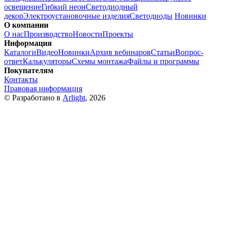
освещение
Гибкий неон
Светодиодный
декор
Электроустановочные изделия
Светодиоды
Новинки
О компании
О нас
Производство
Новости
Проекты
Информация
Каталоги
Видео
Новинки
Архив вебинаров
Статьи
Вопрос-
ответ
Калькуляторы
Схемы монтажа
Файлы и программы
Покупателям
Контакты
Правовая информация
© Разработано в
Arlight
, 2026