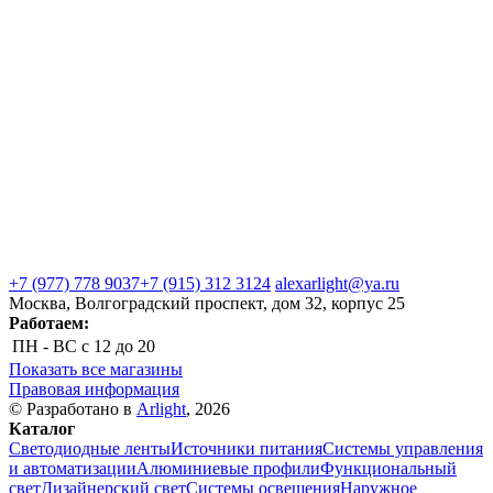
+7 (977) 778 9037
+7 (915) 312 3124
alexarlight@ya.ru
Москва, Волгоградский проспект, дом 32, корпус 25
Работаем:
ПН - ВС
с 12 до 20
Показать все магазины
Правовая информация
© Разработано в
Arlight
, 2026
Каталог
Светодиодные ленты
Источники питания
Системы управления
и автоматизации
Алюминиевые профили
Функциональный
свет
Дизайнерский свет
Системы освещения
Наружное