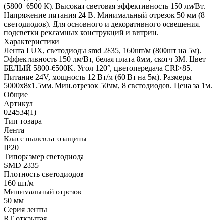
(5800–6500 К). Высокая световая эффективность 150 лм/Вт.
Напряжение питания 24 В. Минимальный отрезок 50 мм (8
светодиодов). Для основного и декоративного освещения,
подсветки рекламных конструкций и витрин.
Характеристики
Лента LUX, светодиоды smd 2835, 160шт/м (800шт на 5м).
Эффективность 150 лм/Вт, белая плата 8мм, скотч 3М. Цвет
БЕЛЫЙ 5800-6500K. Угол 120°, цветопередача CRI>85.
Питание 24V, мощность 12 Вт/м (60 Вт на 5м). Размеры
5000х8х1.5мм. Мин.отрезок 50мм, 8 светодиодов. Цена за 1м.
Общие
Артикул
024534(1)
Тип товара
Лента
Класс пылевлагозащиты
IP20
Типоразмер светодиода
SMD 2835
Плотность светодиодов
160 шт/м
Минимальный отрезок
50 мм
Серия ленты
RT открытая