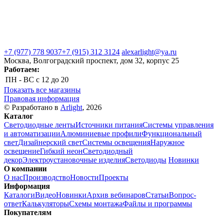
+7 (977) 778 9037
+7 (915) 312 3124
alexarlight@ya.ru
Москва, Волгоградский проспект, дом 32, корпус 25
Работаем:
ПН - ВС
с 12 до 20
Показать все магазины
Правовая информация
© Разработано в
Arlight
, 2026
Каталог
Светодиодные ленты
Источники питания
Системы управления
и автоматизации
Алюминиевые профили
Функциональный
свет
Дизайнерский свет
Системы освещения
Наружное
освещение
Гибкий неон
Светодиодный
декор
Электроустановочные изделия
Светодиоды
Новинки
О компании
О нас
Производство
Новости
Проекты
Информация
Каталоги
Видео
Новинки
Архив вебинаров
Статьи
Вопрос-
ответ
Калькуляторы
Схемы монтажа
Файлы и программы
Покупателям