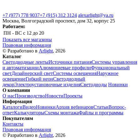
+7 (977) 778 9037
+7 (915) 312 3124
alexarlight@ya.ru
Москва, Волгоградский проспект, дом 32, корпус 25
Работаем:
ПН - ВС
с 12 до 20
Показать все магазины
Правовая информация
© Разработано в
Arlight
, 2026
Каталог
Светодиодные ленты
Источники питания
Системы управления
и автоматизации
Алюминиевые профили
Функциональный
свет
Дизайнерский свет
Системы освещения
Наружное
освещение
Гибкий неон
Светодиодный
декор
Электроустановочные изделия
Светодиоды
Новинки
О компании
О нас
Производство
Новости
Проекты
Информация
Каталоги
Видео
Новинки
Архив вебинаров
Статьи
Вопрос-
ответ
Калькуляторы
Схемы монтажа
Файлы и программы
Покупателям
Контакты
Правовая информация
© Разработано в
Arlight
, 2026