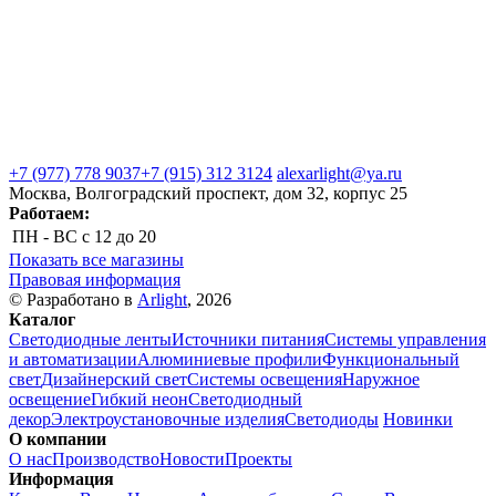
+7 (977) 778 9037
+7 (915) 312 3124
alexarlight@ya.ru
Москва, Волгоградский проспект, дом 32, корпус 25
Работаем:
ПН - ВС
с 12 до 20
Показать все магазины
Правовая информация
© Разработано в
Arlight
, 2026
Каталог
Светодиодные ленты
Источники питания
Системы управления
и автоматизации
Алюминиевые профили
Функциональный
свет
Дизайнерский свет
Системы освещения
Наружное
освещение
Гибкий неон
Светодиодный
декор
Электроустановочные изделия
Светодиоды
Новинки
О компании
О нас
Производство
Новости
Проекты
Информация