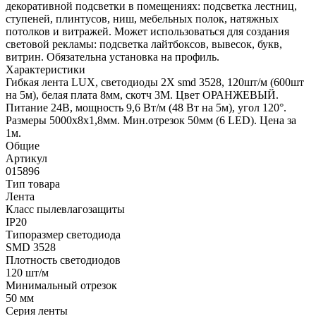
декоративной подсветки в помещениях: подсветка лестниц,
ступеней, плинтусов, ниш, мебельных полок, натяжных
потолков и витражей. Может использоваться для создания
световой рекламы: подсветка лайтбоксов, вывесок, букв,
витрин. Обязательна установка на профиль.
Характеристики
Гибкая лента LUX, светодиоды 2X smd 3528, 120шт/м (600шт
на 5м), белая плата 8мм, скотч 3М. Цвет ОРАНЖЕВЫЙ.
Питание 24В, мощность 9,6 Вт/м (48 Вт на 5м), угол 120°.
Размеры 5000х8х1,8мм. Мин.отрезок 50мм (6 LED). Цена за
1м.
Общие
Артикул
015896
Тип товара
Лента
Класс пылевлагозащиты
IP20
Типоразмер светодиода
SMD 3528
Плотность светодиодов
120 шт/м
Минимальный отрезок
50 мм
Серия ленты