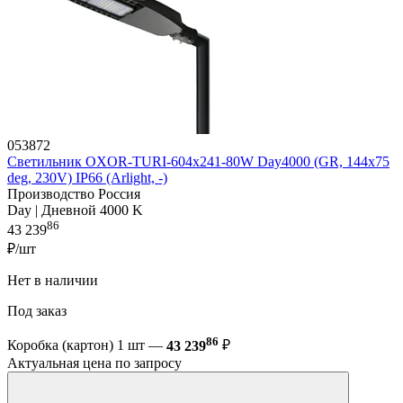
053872
Светильник OXOR-TURI-604х241-80W Day4000 (GR, 144x75
deg, 230V) IP66 (Arlight, -)
Производство Россия
Day | Дневной 4000 K
86
43 239
₽/шт
Нет в наличии
Под заказ
86
Коробка (картон) 1 шт —
43 239
₽
Актуальная цена по запросу