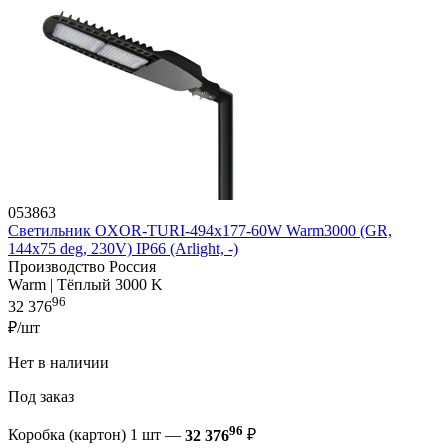
053863
Светильник OXOR-TURI-494х177-60W Warm3000 (GR,
144x75 deg, 230V) IP66 (Arlight, -)
Производство Россия
Warm | Тёплый 3000 K
96
32 376
₽/шт
Нет в наличии
Под заказ
96
Коробка (картон) 1 шт —
32 376
₽