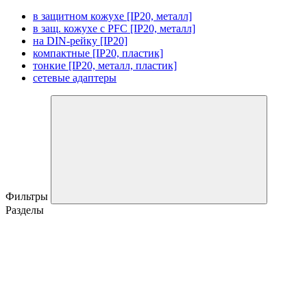
в защитном кожухе [IP20, металл]
в защ. кожухе с PFC [IP20, металл]
на DIN-рейку [IP20]
компактные [IP20, пластик]
тонкие [IP20, металл, пластик]
сетевые адаптеры
Фильтры
Разделы