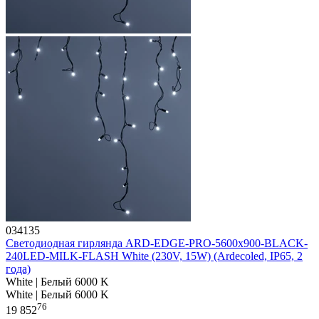
034135
Светодиодная гирлянда ARD-EDGE-PRO-5600x900-BLACK-
240LED-MILK-FLASH White (230V, 15W) (Ardecoled, IP65, 2
года)
White | Белый 6000 K
White | Белый 6000 K
76
19 852