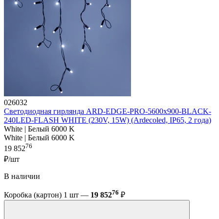
026032
Светодиодная гирлянда ARD-EDGE-PRO-5600x900-BLACK-
240LED-FLASH WHITE (230V, 15W) (Ardecoled, IP65, 2 года)
White | Белый 6000 K
White | Белый 6000 K
76
19 852
₽/шт
В наличии
76
Коробка (картон) 1 шт —
19 852
₽