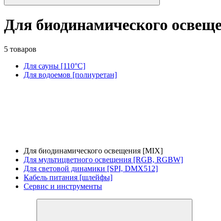
Для биодинамического освещ
5 товаров
Для сауны [110°C]
Для водоемов [полиуретан]
Для биодинамического освещения [MIX]
Для мультицветного освещения [RGB, RGBW]
Для световой динамики [SPI, DMX512]
Кабель питания [шлейфы]
Сервис и инструменты