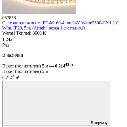
057858
Светодиодная лента FC-M160-4mm 24V Warm3500-CX1 (10
W/m, IP20, 5m) (Arlight, резка 1 светодиод)
Warm | Тёплый 3500 K
89
1 242
₽/м
В наличии
45
Пакет (полиэтилен) 5 м —
6 214
₽
Пакет (полиэтилен) 5 м
45
6 214
₽
В корзину