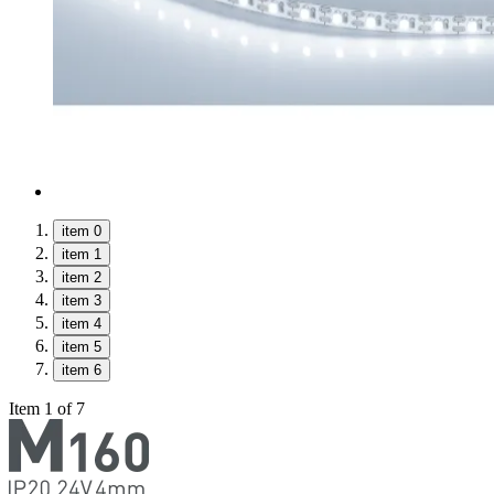
item 0
item 1
item 2
item 3
item 4
item 5
item 6
Item 1 of 7