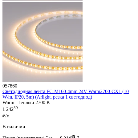
057860
Светодиодная лента FC-M160-4mm 24V Warm2700-CX1 (10
W/m, IP20, 5m) (Arlight, резка 1 светодиод)
Warm | Тёплый 2700 K
89
1 242
₽/м
В наличии
45