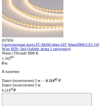
057859
Светодиодная лента FC-M160-4mm 24V Warm3000-CX1 (10
W/m, IP20, 5m) (Arlight, резка 1 светодиод)
Warm | Тёплый 3000 K
89
1 242
₽/м
В наличии
45
Пакет (полиэтилен) 5 м —
6 214
₽
Пакет (полиэтилен) 5 м
45
6 214
₽