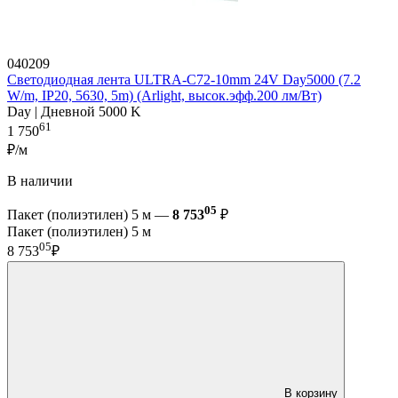
040209
Светодиодная лента ULTRA-C72-10mm 24V Day5000 (7.2
W/m, IP20, 5630, 5m) (Arlight, высок.эфф.200 лм/Вт)
Day | Дневной 5000 K
61
1 750
₽/м
В наличии
05
Пакет (полиэтилен) 5 м —
8 753
₽
Пакет (полиэтилен) 5 м
05
8 753
₽
В корзину