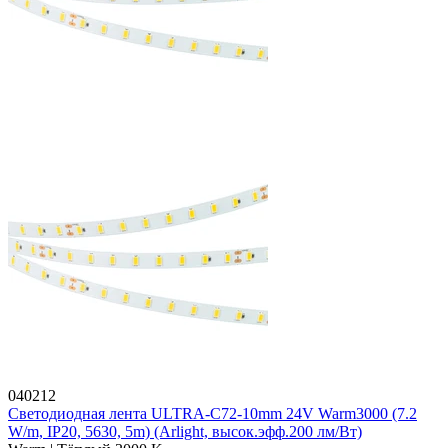
040212
Светодиодная лента ULTRA-C72-10mm 24V Warm3000 (7.2
W/m, IP20, 5630, 5m) (Arlight, высок.эфф.200 лм/Вт)