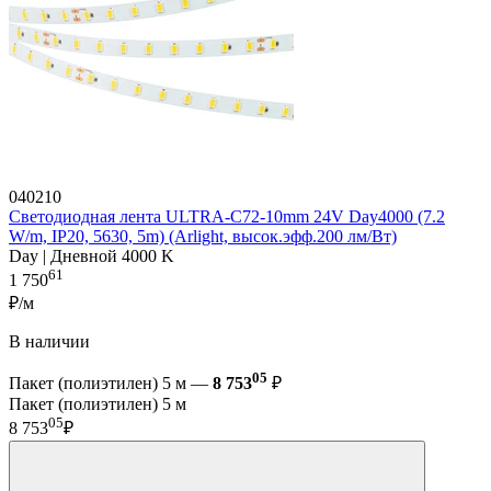
040210
Светодиодная лента ULTRA-C72-10mm 24V Day4000 (7.2
W/m, IP20, 5630, 5m) (Arlight, высок.эфф.200 лм/Вт)
Day | Дневной 4000 K
61
1 750
₽/м
В наличии
05
Пакет (полиэтилен) 5 м —
8 753
₽
Пакет (полиэтилен) 5 м
05
8 753
₽