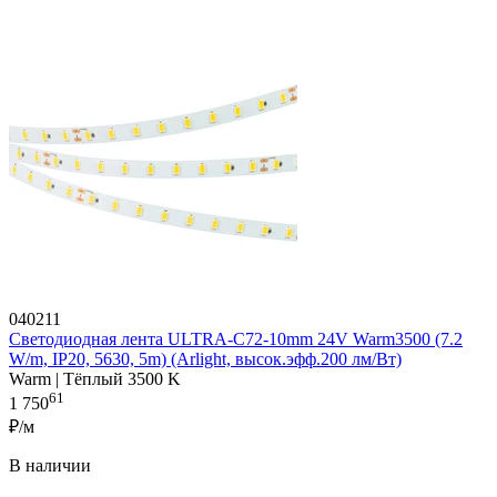
040211
Светодиодная лента ULTRA-C72-10mm 24V Warm3500 (7.2
W/m, IP20, 5630, 5m) (Arlight, высок.эфф.200 лм/Вт)
Warm | Тёплый 3500 K
61
1 750
₽/м
В наличии