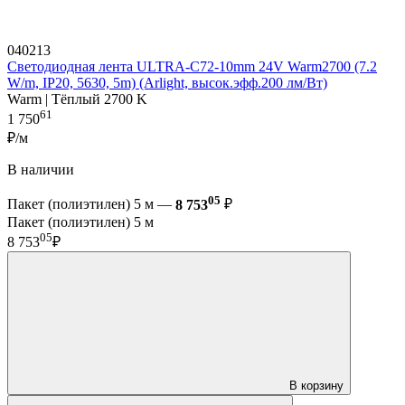
040213
Светодиодная лента ULTRA-C72-10mm 24V Warm2700 (7.2
W/m, IP20, 5630, 5m) (Arlight, высок.эфф.200 лм/Вт)
Warm | Тёплый 2700 K
61
1 750
₽/м
В наличии
05
Пакет (полиэтилен) 5 м —
8 753
₽
Пакет (полиэтилен) 5 м
05
8 753
₽
В корзину