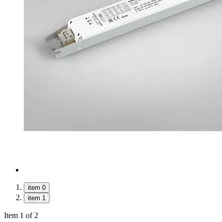
item 0
item 1
Item 1 of 2