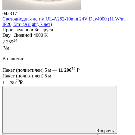
042317
Светодиодная лента UL-A252-10mm 24V Day4000 (11 W/m,
IP20, 5m) (Arlight, 7 лет)
Произведено в Беларуси
Day | Дневной 4000 K
34
2 259
₽/м
В наличии
70
Пакет (полиэтилен) 5 м —
11 296
₽
Пакет (полиэтилен) 5 м
70
11 296
₽
В корзину