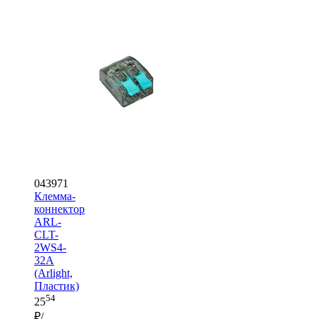
043971
Клемма-
коннектор
ARL-
CLT-
2WS4-
32A
(Arlight,
Пластик)
54
25
₽/