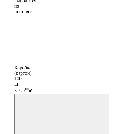
выводится
из
поставок
Коробка
(картон)
100
шт
00
3 725
₽