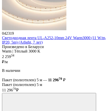
042319
Светодиодная лента UL-A252-10mm 24V Warm3000 (11 W/m,
IP20, 5m) (Arlight, 7 лет)
Произведено в Беларуси
Warm | Тёплый 3000 K
34
2 259
₽/м
В наличии
70
Пакет (полиэтилен) 5 м —
11 296
₽
Пакет (полиэтилен) 5 м
70
11 296
₽