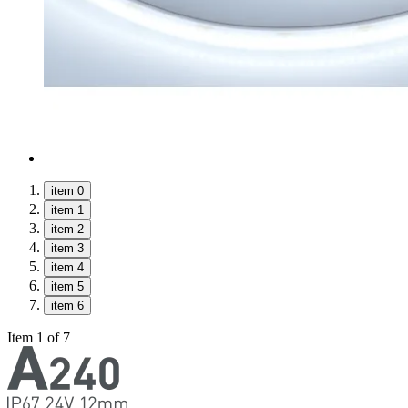
item 0
item 1
item 2
item 3
item 4
item 5
item 6
Item 1 of 7