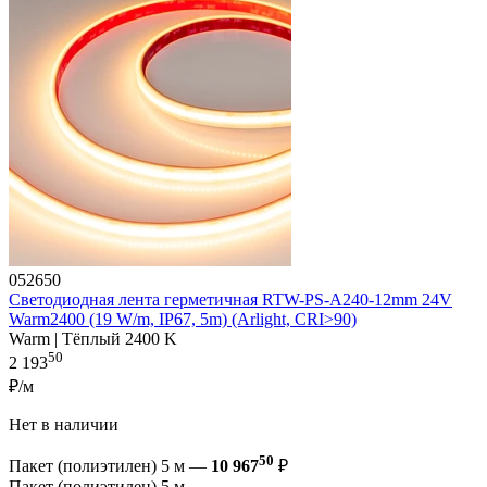
052650
Светодиодная лента герметичная RTW-PS-A240-12mm 24V
Warm2400 (19 W/m, IP67, 5m) (Arlight, CRI>90)
Warm | Тёплый 2400 K
50
2 193
₽/м
Нет в наличии
50
Пакет (полиэтилен) 5 м —
10 967
₽
Пакет (полиэтилен) 5 м