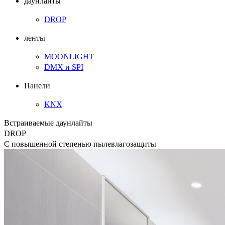
даунлайты
DROP
ленты
MOONLIGHT
DMX и SPI
Панели
KNX
Встраиваемые даунлайты
DROP
С повышенной степенью пылевлагозащиты