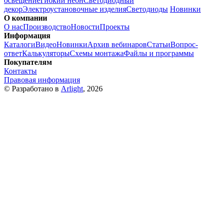
освещение
Гибкий неон
Светодиодный
декор
Электроустановочные изделия
Светодиоды
Новинки
О компании
О нас
Производство
Новости
Проекты
Информация
Каталоги
Видео
Новинки
Архив вебинаров
Статьи
Вопрос-
ответ
Калькуляторы
Схемы монтажа
Файлы и программы
Покупателям
Контакты
Правовая информация
© Разработано в
Arlight
, 2026