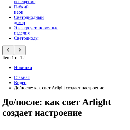
освещение
Гибкий
неон
Светодиодный
декор
Электроустановочные
изделия
Светодиоды
Item 1 of 12
Новинки
Главная
Видео
До/после: как свет Arlight создает настроение
До/после: как свет Arlight
создает настроение