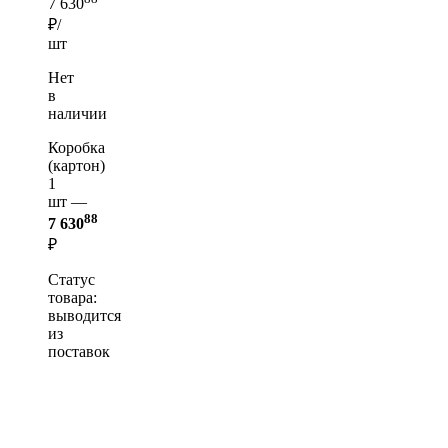
7 630
₽/
шт
Нет
в
наличии
Коробка
(картон)
1
шт —
88
7 630
₽
Статус
товара:
выводится
из
поставок