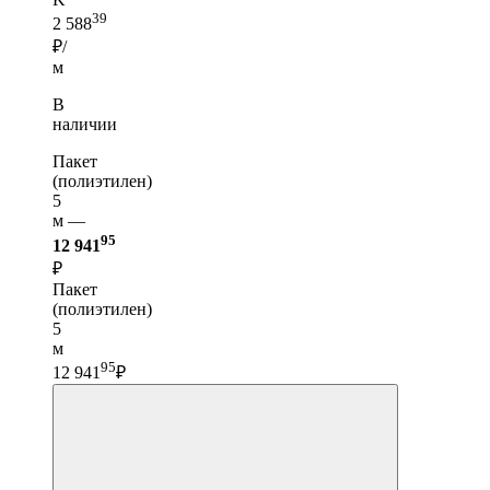
39
2 588
₽/
м
В
наличии
Пакет
(полиэтилен)
5
м —
95
12 941
₽
Пакет
(полиэтилен)
5
м
95
12 941
₽