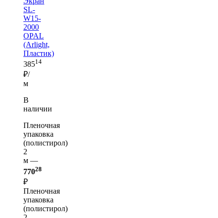
Экран
SL-
W15-
2000
OPAL
(Arlight,
Пластик)
14
385
₽/
м
В
наличии
Пленочная
упаковка
(полистирол)
2
м —
28
770
₽
Пленочная
упаковка
(полистирол)
2