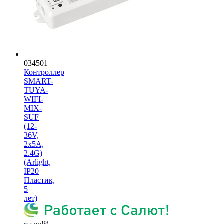
034501
Контроллер
SMART-
TUYA-
WIFI-
MIX-
SUF
(12-
36V,
2x5A,
2.4G)
(Arlight,
IP20
Пластик,
5
лет)
88