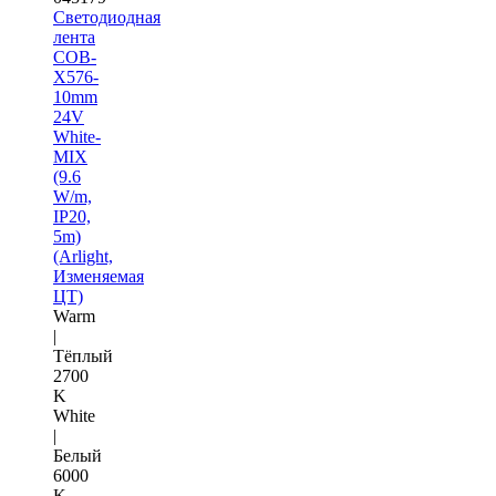
Светодиодная
лента
COB-
X576-
10mm
24V
White-
MIX
(9.6
W/m,
IP20,
5m)
(Arlight,
Изменяемая
ЦТ)
Warm
|
Тёплый
2700
K
White
|
Белый
6000
K