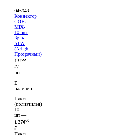
046948
Коннектор
COB-
MIX-
10mm-
3pin-
STW
(Arlight,
Прозрачный)
66
137
₽/
шт
В
наличии
Пакет
(полиэтилен)
10
шт —
60
1 376
₽
Пакет