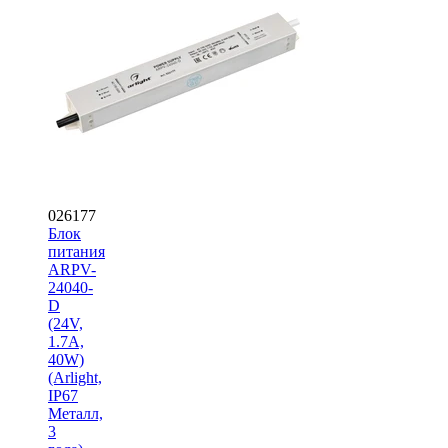
026177
Блок
питания
ARPV-
24040-
D
(24V,
1.7A,
40W)
(Arlight,
IP67
Металл,
3