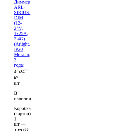
Диммер
ARL-
SIRIUS-
DIM
(12-
24V,
1x25A,
2.4G)
(Arlight,
IP20
Металл,
3
года)
66
4 524
₽/
шт
В
наличии
Коробка
(картон)
1
шт —
66
4 524