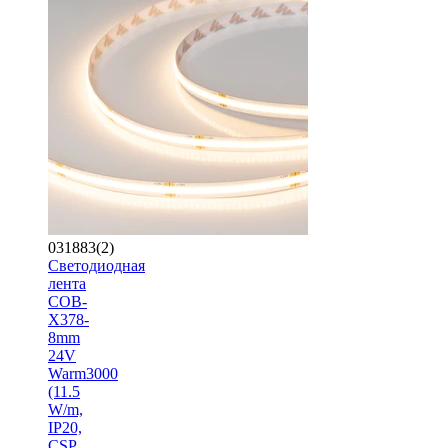
031883(2)
Светодиодная
лента
COB-
X378-
8mm
24V
Warm3000
(11.5
W/m,
IP20,
CSP,