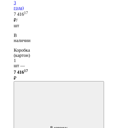
3
года)
17
7 416
₽/
шт
В
наличии
Коробка
(картон)
1
шт —
17
7 416
₽
В корзину