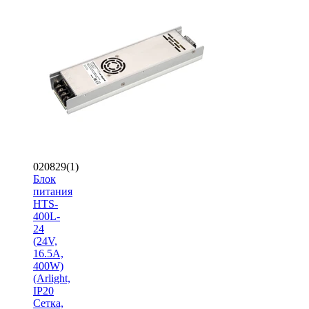
020829(1)
Блок
питания
HTS-
400L-
24
(24V,
16.5A,
400W)
(Arlight,
IP20
Сетка,