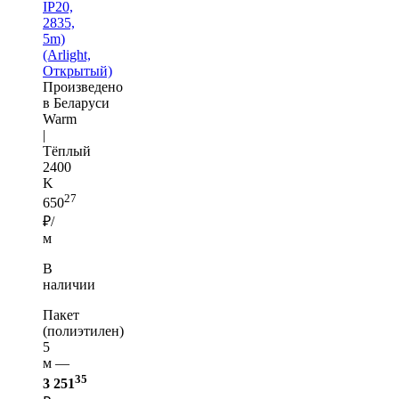
IP20,
2835,
5m)
(Arlight,
Открытый)
Произведено
в Беларуси
Warm
|
Тёплый
2400
K
27
650
₽/
м
В
наличии
Пакет
(полиэтилен)
5
м —
35
3 251