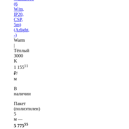
(6
W/m,
IP20,
CSP,
5m)
(Arlight,
-)
Warm
|
Тёплый
3000
K
11
1 155
₽/
м
В
наличии
Пакет
(полиэтилен)
5
м —
55
5 775