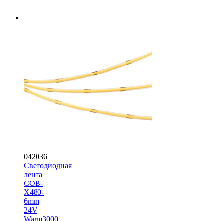
042036
Светодиодная
лента
COB-
X480-
6mm
24V
Warm3000