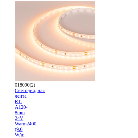
018090(2)
Светодиодная
лента
RT-
A120-
8mm
24V
Warm2400
(9.6
W/m,