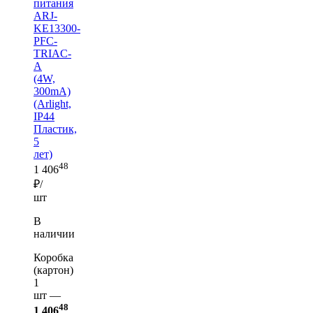
питания
ARJ-
KE13300-
PFC-
TRIAC-
A
(4W,
300mA)
(Arlight,
IP44
Пластик,
5
лет)
48
1 406
₽/
шт
В
наличии
Коробка
(картон)
1
шт —
48
1 406