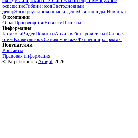
свет
Дизайнерский свет
Системы освещения
Наружное
освещение
Гибкий неон
Светодиодный
декор
Электроустановочные изделия
Светодиоды
Новинки
О компании
О нас
Производство
Новости
Проекты
Информация
Каталоги
Видео
Новинки
Архив вебинаров
Статьи
Вопрос-
ответ
Калькуляторы
Схемы монтажа
Файлы и программы
Покупателям
Контакты
Правовая информация
© Разработано в
Arlight
, 2026