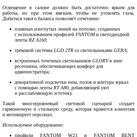
Освещение в салоне должно быть достаточно ярким для
работы, но при этом мягким, чтобы не утомлять глаза.
Добиться такого баланса позволяет сочетание:
плавных изогнутых линий на потолке, созданных
с использованием профилей
FANTOM
и светодиодной
ленты
RZ A160
;
трековой системы
LGD 2TR
со светильниками
GERA
;
встроенных точечных светильников
GLORY
в зоне
ресепшена, обеспечивающих комфорт для
администратора;
декоративной подсветки ниш, полок и контура зеркал
с помощью ленты
RT A80
, добавляющей уют
и расслабляющую эстетику.
Такой многоуровневый световой сценарий создает
гармоничную и стильную среду, которая нравится клиентам
и мотивирует персонал.
Используемое оборудование:
профили FANTOM W23 и FANTOM BENT