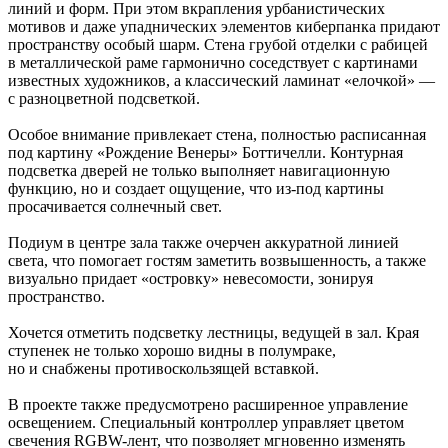
линий и форм. При этом вкрапления урбанистических
мотивов и даже упаднических элементов киберпанка придают
пространству особый шарм. Стена грубой отделки с рабицей
в металлической раме гармонично соседствует с картинами
известных художников, а классический ламинат «елочкой» —
с разноцветной подсветкой.
Особое внимание привлекает стена, полностью расписанная
под картину «Рождение Венеры» Боттичелли. Контурная
подсветка дверей не только выполняет навигационную
функцию, но и создает ощущение, что из-под картины
просачивается солнечный свет.
Подиум в центре зала также очерчен аккуратной линией
света, что помогает гостям заметить возвышенность, а также
визуально придает «островку» невесомости, зонируя
пространство.
Хочется отметить подсветку лестницы, ведущей в зал. Края
ступенек не только хорошо видны в полумраке,
но и снабжены противоскользящей вставкой.
В проекте также предусмотрено расширенное управление
освещением. Специальный контроллер управляет цветом
свечения RGBW-лент, что позволяет мгновенно изменять