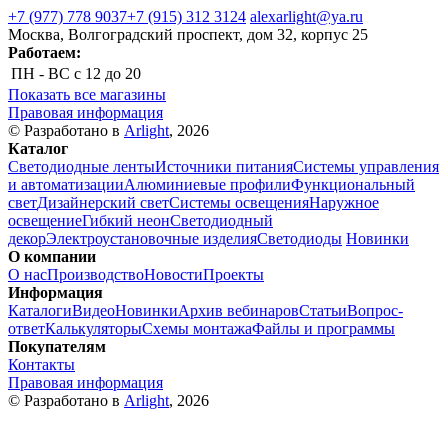
+7 (977) 778 9037
+7 (915) 312 3124
alexarlight@ya.ru
Москва, Волгоградский проспект, дом 32, корпус 25
Работаем:
ПН - ВС
с 12 до 20
Показать все магазины
Правовая информация
© Разработано в
Arlight
, 2026
Каталог
Светодиодные ленты
Источники питания
Системы управления
и автоматизации
Алюминиевые профили
Функциональный
свет
Дизайнерский свет
Системы освещения
Наружное
освещение
Гибкий неон
Светодиодный
декор
Электроустановочные изделия
Светодиоды
Новинки
О компании
О нас
Производство
Новости
Проекты
Информация
Каталоги
Видео
Новинки
Архив вебинаров
Статьи
Вопрос-
ответ
Калькуляторы
Схемы монтажа
Файлы и программы
Покупателям
Контакты
Правовая информация
© Разработано в
Arlight
, 2026