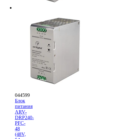
044599
Блок
питания
ARV-
DRP240-
PFC-
48
(48V,