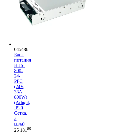
045486
Блок
питания
HTS-
800-
24-
PFC
(24V,
33A,
800W)
(Arlight,
IP20
Сетка,
3
года)
89
25 181