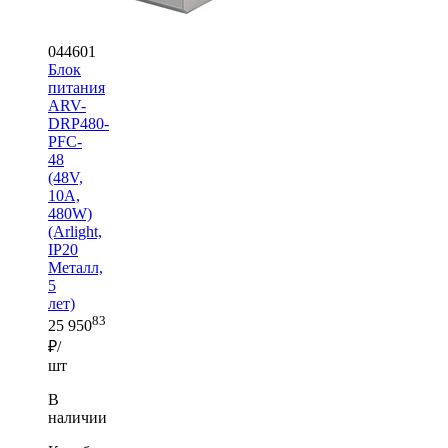
044601
Блок
питания
ARV-
DRP480-
PFC-
48
(48V,
10A,
480W)
(Arlight,
IP20
Металл,
5
лет)
83
25 950
₽/
шт
В
наличии