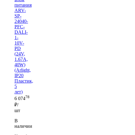
питания
ARV-
SP-
24040-
PFC-
DALI-
1-
10V-
PD
(24V,
1.67A,
40W)
(Arlight,
IP20
Пластик,
5
лет)
78
6 074
₽/
шт
В
наличии