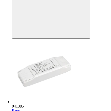
041385
Блок