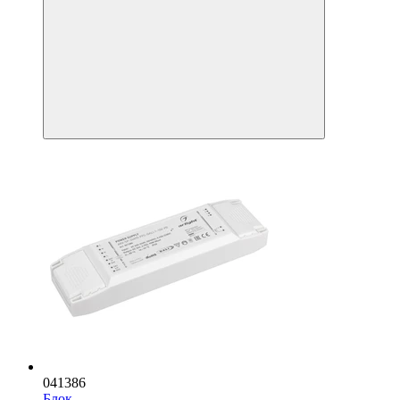
041386
Блок