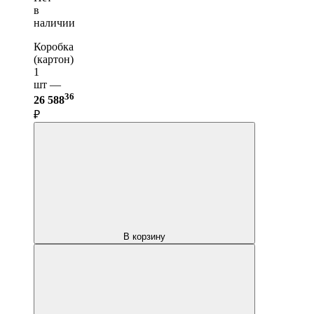
в
наличии
Коробка
(картон)
1
шт —
36
26 588
₽
В корзину