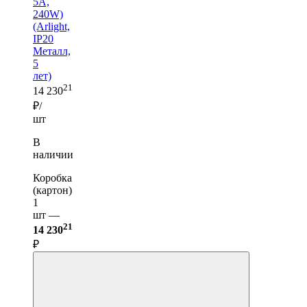
5A,
240W)
(Arlight,
IP20
Металл,
5
лет)
21
14 230
₽/
шт
В
наличии
Коробка
(картон)
1
шт —
21
14 230
₽