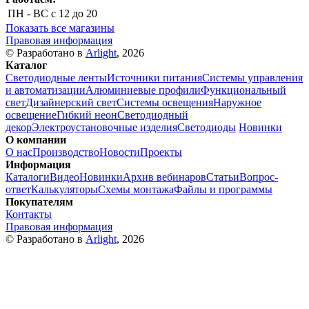
ПН - ВС
с 12 до 20
Показать все магазины
Правовая информация
© Разработано в
Arlight
, 2026
Каталог
Светодиодные ленты
Источники питания
Системы управления
и автоматизации
Алюминиевые профили
Функциональный
свет
Дизайнерский свет
Системы освещения
Наружное
освещение
Гибкий неон
Светодиодный
декор
Электроустановочные изделия
Светодиоды
Новинки
О компании
О нас
Производство
Новости
Проекты
Информация
Каталоги
Видео
Новинки
Архив вебинаров
Статьи
Вопрос-
ответ
Калькуляторы
Схемы монтажа
Файлы и программы
Покупателям
Контакты
Правовая информация
© Разработано в
Arlight
, 2026