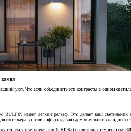
и камня
машний уют. Что если объединить эти контрасты в одном свети
 BULFIN имеет легкий рельеф. Это делает ваш светильник 
ля интерьера в стиле лофт, создавая гармоничный и солидный об
му индексу цветопередачи (CRI>92) и цветовой температуре 30