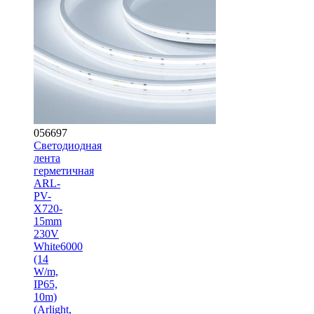
056697
Светодиодная
лента
герметичная
ARL-
PV-
X720-
15mm
230V
White6000
(14
W/m,
IP65,
10m)
(Arlight,