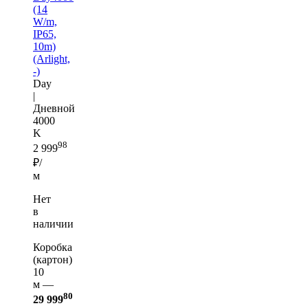
(14
W/m,
IP65,
10m)
(Arlight,
-)
Day
|
Дневной
4000
K
98
2 999
₽/
м
Нет
в
наличии
Коробка
(картон)
10
м —
80
29 999