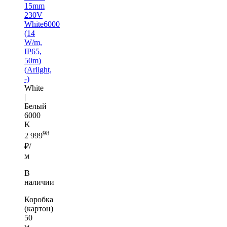
15mm
230V
White6000
(14
W/m,
IP65,
50m)
(Arlight,
-)
White
|
Белый
6000
K
98
2 999
₽/
м
В
наличии
Коробка
(картон)
50
м —