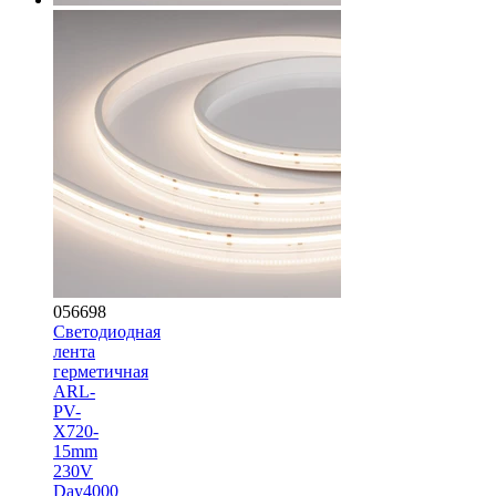
056698
Светодиодная
лента
герметичная
ARL-
PV-
X720-
15mm
230V
Day4000