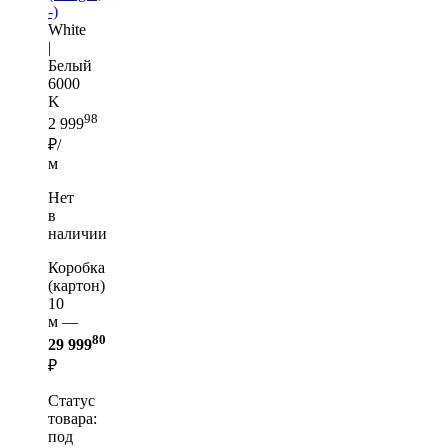
-)
White
|
Белый
6000
K
98
2 999
₽/
м
Нет
в
наличии
Коробка
(картон)
10
м —
80
29 999
₽
Статус
товара:
под