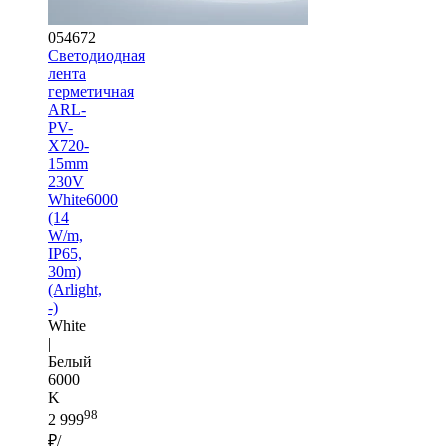
054672
Светодиодная
лента
герметичная
ARL-
PV-
X720-
15mm
230V
White6000
(14
W/m,
IP65,
30m)
(Arlight,
-)
White
|
Белый
6000
K
98
2 999
₽/