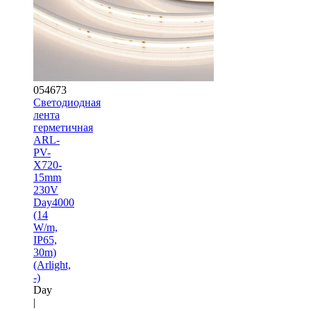
054673
Светодиодная
лента
герметичная
ARL-
PV-
X720-
15mm
230V
Day4000
(14
W/m,
IP65,
30m)
(Arlight,
-)
Day
|