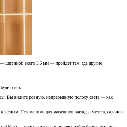
—
шириной всего 3.5 мм — пройдет там, где другие
удет свет.
ды. Вы видите ровную, непрерывную полосу света — как
ся красным. Незаменимо для магазинов одежды, музеев, салонов
го 6 Вт/м — меньше нагрев и проще подбор блока питания.