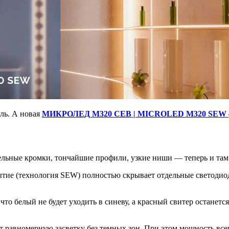
ль. А новая
МИКРОЛЕД M320 СЕВ | MICROLED M320 SEW
льные кромки, тончайшие профили, узкие ниши — теперь и там б
тие (технология SEW) полностью скрывает отдельные светодио
 что белый не будет уходить в синеву, а красный свитер останет
ют равномерную засветку без темных зон. При этом мощность все