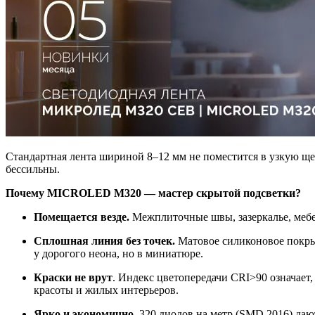
Стандартная лента шириной 8–12 мм не поместится в узкую ще
бессильны.
Почему MICROLED M320 — мастер скрытой подсветки?
Помещается везде.
Межплиточные швы, зазеркалье, мебе
Сплошная линия без точек.
Матовое силиконовое покры
у дорогого неона, но в миниатюре.
Краски не врут
. Индекс цветопередачи CRI>90 означает,
красоты и жилых интерьеров.
Ярко и экономично
. 320 диодов на метр (SMD 2016) да