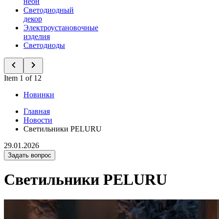
неон
Светодиодный
декор
Электроустановочные
изделия
Светодиоды
Item 1 of 12
Новинки
Главная
Новости
Светильники PELURU
29.01.2026
Задать вопрос
Светильники PELURU