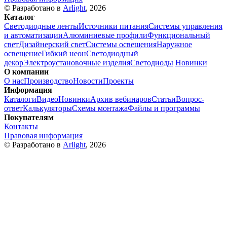
© Разработано в
Arlight
, 2026
Каталог
Светодиодные ленты
Источники питания
Системы управления
и автоматизации
Алюминиевые профили
Функциональный
свет
Дизайнерский свет
Системы освещения
Наружное
освещение
Гибкий неон
Светодиодный
декор
Электроустановочные изделия
Светодиоды
Новинки
О компании
О нас
Производство
Новости
Проекты
Информация
Каталоги
Видео
Новинки
Архив вебинаров
Статьи
Вопрос-
ответ
Калькуляторы
Схемы монтажа
Файлы и программы
Покупателям
Контакты
Правовая информация
© Разработано в
Arlight
, 2026