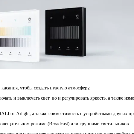
 касания, чтобы создать нужную атмосферу.
ючать и выключать свет, но и регулировать яркость, а также и
LI от Arlight, а также совместимость с устройствами других п
вещательном режиме (Broadcast) или группами светильников.
освещения и легко переключаться между ними по мере необходи