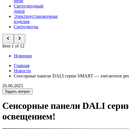
неон
Светодиодный
декор
Электроустановочные
изделия
Светодиоды
Item 1 of 12
Новинки
Главная
Новости
Сенсорные панели DALI серии SMART — элегантное реш
26.06.2025
Задать вопрос
Сенсорные панели DALI сери
освещением!