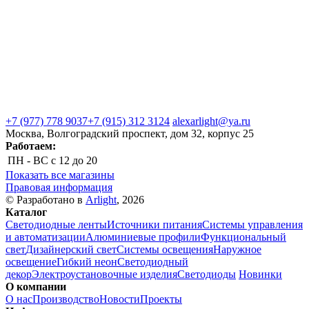
+7 (977) 778 9037
+7 (915) 312 3124
alexarlight@ya.ru
Москва, Волгоградский проспект, дом 32, корпус 25
Работаем:
ПН - ВС
с 12 до 20
Показать все магазины
Правовая информация
© Разработано в
Arlight
, 2026
Каталог
Светодиодные ленты
Источники питания
Системы управления
и автоматизации
Алюминиевые профили
Функциональный
свет
Дизайнерский свет
Системы освещения
Наружное
освещение
Гибкий неон
Светодиодный
декор
Электроустановочные изделия
Светодиоды
Новинки
О компании
О нас
Производство
Новости
Проекты