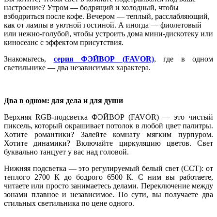
настроение? Утром — бодрящий и холодный, чтобы
взбодриться после кофе. Вечером — теплый, расслабляющий,
как от лампы в уютной гостиной. А иногда — фиолетовый
или нежно-голубой, чтобы устроить дома мини-дискотеку или
киносеанс с эффектом присутствия.
Знакомьтесь,
серия ФЭЙВОР (FAVOR)
, где в одном
светильнике — два независимых характера.
Два в одном: для дела и для души
Верхняя RGB-подсветка ФЭЙВОР (FAVOR) — это чистый
пиксель, который окрашивает потолок в любой цвет палитры.
Хотите романтики? Залейте комнату мягким пурпуром.
Хотите динамики? Включайте циркуляцию цветов. Свет
буквально танцует у вас над головой.
Нижняя подсветка — это регулируемый белый свет (CCT): от
теплого 2700 К до бодрого 6500 К. С ним вы работаете,
читаете или просто занимаетесь делами. Переключение между
зонами плавное и независимое. По сути, вы получаете два
стильных светильника по цене одного.