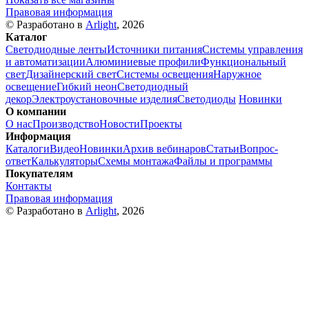
Правовая информация
© Разработано в
Arlight
, 2026
Каталог
Светодиодные ленты
Источники питания
Системы управления
и автоматизации
Алюминиевые профили
Функциональный
свет
Дизайнерский свет
Системы освещения
Наружное
освещение
Гибкий неон
Светодиодный
декор
Электроустановочные изделия
Светодиоды
Новинки
О компании
О нас
Производство
Новости
Проекты
Информация
Каталоги
Видео
Новинки
Архив вебинаров
Статьи
Вопрос-
ответ
Калькуляторы
Схемы монтажа
Файлы и программы
Покупателям
Контакты
Правовая информация
© Разработано в
Arlight
, 2026