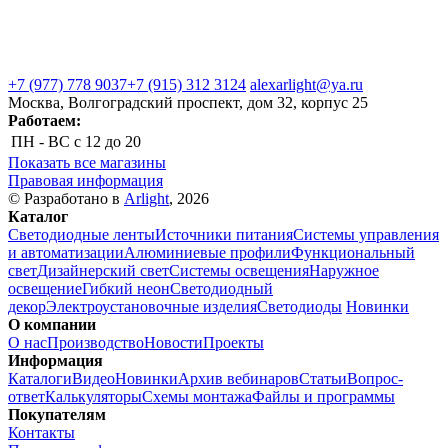
+7 (977) 778 9037
+7 (915) 312 3124
alexarlight@ya.ru
Москва, Волгоградский проспект, дом 32, корпус 25
Работаем:
ПН - ВС
с 12 до 20
Показать все магазины
Правовая информация
© Разработано в
Arlight
, 2026
Каталог
Светодиодные ленты
Источники питания
Системы управления
и автоматизации
Алюминиевые профили
Функциональный
свет
Дизайнерский свет
Системы освещения
Наружное
освещение
Гибкий неон
Светодиодный
декор
Электроустановочные изделия
Светодиоды
Новинки
О компании
О нас
Производство
Новости
Проекты
Информация
Каталоги
Видео
Новинки
Архив вебинаров
Статьи
Вопрос-
ответ
Калькуляторы
Схемы монтажа
Файлы и программы
Покупателям
Контакты