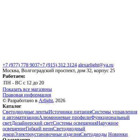
+7 (977) 778 9037
+7 (915) 312 3124
alexarlight@ya.ru
Москва, Волгоградский проспект, дом 32, корпус 25
Работаем:
ПН - ВС
с 12 до 20
Показать все магазины
Правовая информация
© Разработано в
Arlight
, 2026
Каталог
Светодиодные ленты
Источники питания
Системы управления
и автоматизации
Алюминиевые профили
Функциональный
свет
Дизайнерский свет
Системы освещения
Наружное
освещение
Гибкий неон
Светодиодный
декор
Электроустановочные изделия
Светодиоды
Новинки
О компании