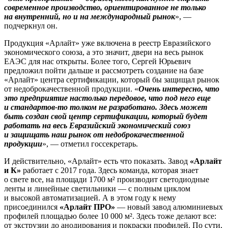
современное производство, ориентированное не только
на внутренний, но и на международный рынок
», —
подчеркнул он.
Продукция «Арлайт» уже включена в реестр Евразийского
экономического союза, а это значит, двери на весь рынок
ЕАЭС для нас открыты. Более того, Сергей Юрьевич
предложил пойти дальше и рассмотреть создание на базе
«Арлайт» центра сертификации, который бы защищал рынок
от недоброкачественной продукции. «
Очень интересно, что
это предприятие настолько передовое, что под него еще
и стандартов-то толком не разработано. Здесь может
быть создан свой центр сертификации, который будет
работать на весь Евразийский экономический союз
и защищать наш рынок от недоброкачественной
продукции
», — отметил госсекретарь.
И действительно, «Арлайт» есть что показать. Завод
«Арлайт
и К»
работает с 2017 года. Здесь команда, которая знает
о свете все, на площади 1700 м² производит светодиодные
ленты и линейные светильники — с полным циклом
и высокой автоматизацией. А в этом году к нему
присоединился
«Арлайт ПРО»
— новый завод алюминиевых
профилей площадью более 10 000 м². Здесь тоже делают все:
от экструзии до анодирования и покраски профилей. По сути,