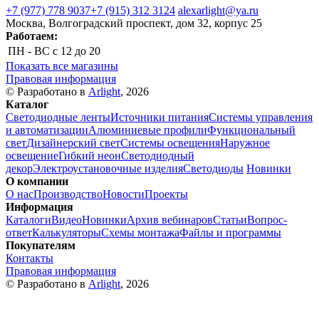
+7 (977) 778 9037
+7 (915) 312 3124
alexarlight@ya.ru
Москва, Волгоградский проспект, дом 32, корпус 25
Работаем:
ПН - ВС
с 12 до 20
Показать все магазины
Правовая информация
© Разработано в
Arlight
, 2026
Каталог
Светодиодные ленты
Источники питания
Системы управления
и автоматизации
Алюминиевые профили
Функциональный
свет
Дизайнерский свет
Системы освещения
Наружное
освещение
Гибкий неон
Светодиодный
декор
Электроустановочные изделия
Светодиоды
Новинки
О компании
О нас
Производство
Новости
Проекты
Информация
Каталоги
Видео
Новинки
Архив вебинаров
Статьи
Вопрос-
ответ
Калькуляторы
Схемы монтажа
Файлы и программы
Покупателям
Контакты
Правовая информация
© Разработано в
Arlight
, 2026