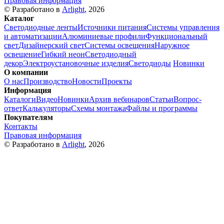
Правовая информация
© Разработано в
Arlight
, 2026
Каталог
Светодиодные ленты
Источники питания
Системы управления
и автоматизации
Алюминиевые профили
Функциональный
свет
Дизайнерский свет
Системы освещения
Наружное
освещение
Гибкий неон
Светодиодный
декор
Электроустановочные изделия
Светодиоды
Новинки
О компании
О нас
Производство
Новости
Проекты
Информация
Каталоги
Видео
Новинки
Архив вебинаров
Статьи
Вопрос-
ответ
Калькуляторы
Схемы монтажа
Файлы и программы
Покупателям
Контакты
Правовая информация
© Разработано в
Arlight
, 2026