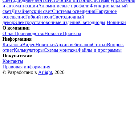
Светодиодные ленты
Источники питания
Системы управления
и автоматизации
Алюминиевые профили
Функциональный
свет
Дизайнерский свет
Системы освещения
Наружное
освещение
Гибкий неон
Светодиодный
декор
Электроустановочные изделия
Светодиоды
Новинки
О компании
О нас
Производство
Новости
Проекты
Информация
Каталоги
Видео
Новинки
Архив вебинаров
Статьи
Вопрос-
ответ
Калькуляторы
Схемы монтажа
Файлы и программы
Покупателям
Контакты
Правовая информация
© Разработано в
Arlight
, 2026