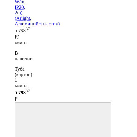
W/m,
IP20,
2m)
(Arlight,
Алюминий+пластик)
37
5 798
₽/
компл
В
наличии
Туба
(картон)
1
компл —
37
5 798
₽