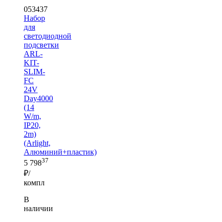
053437
Набор
для
светодиодной
подсветки
ARL-
KIT-
SLIM-
FC
24V
Day4000
(14
W/m,
IP20,
2m)
(Arlight,
Алюминий+пластик)
37
5 798
₽/
компл
В
наличии