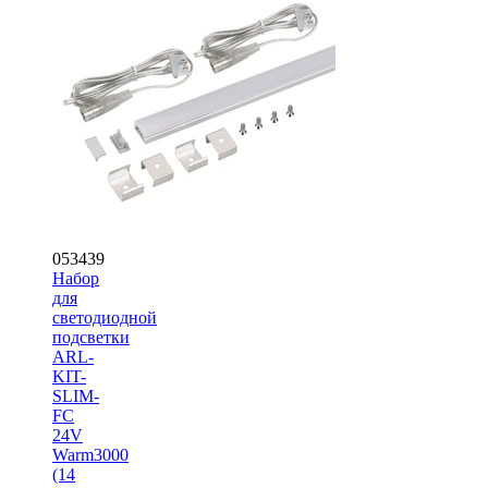
053439
Набор
для
светодиодной
подсветки
ARL-
KIT-
SLIM-
FC
24V
Warm3000
(14