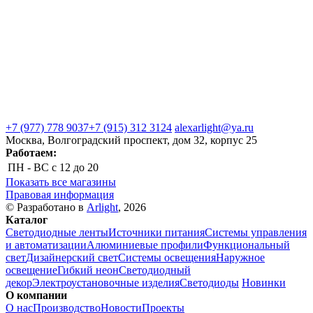
+7 (977) 778 9037
+7 (915) 312 3124
alexarlight@ya.ru
Москва, Волгоградский проспект, дом 32, корпус 25
Работаем:
ПН - ВС
с 12 до 20
Показать все магазины
Правовая информация
© Разработано в
Arlight
, 2026
Каталог
Светодиодные ленты
Источники питания
Системы управления
и автоматизации
Алюминиевые профили
Функциональный
свет
Дизайнерский свет
Системы освещения
Наружное
освещение
Гибкий неон
Светодиодный
декор
Электроустановочные изделия
Светодиоды
Новинки
О компании
О нас
Производство
Новости
Проекты