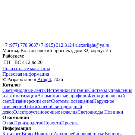
+7 (977) 778 9037
+7 (915) 312 3124
alexarlight@ya.ru
Москва, Волгоградский проспект, дом 32, корпус 25
Работаем:
ПН - ВС
с 12 до 20
Показать все магазины
Правовая информация
© Разработано в
Arlight
, 2026
Каталог
Светодиодные ленты
Источники питания
Системы управления
и автоматизации
Алюминиевые профили
Функциональный
свет
Дизайнерский свет
Системы освещения
Наружное
освещение
Гибкий неон
Светодиодный
декор
Электроустановочные изделия
Светодиоды
Новинки
О компании
О нас
Производство
Новости
Проекты
Информация
Каталоги
Видео
Новинки
Архив вебинаров
Статьи
Вопрос-